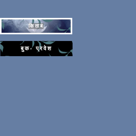
किताब
बुक- प्रवेश