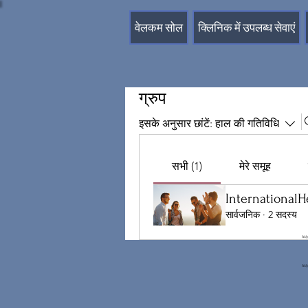
वेलकम सोल
क्लिनिक में उपलब्ध सेवाएं
ग्रुप
इसके अनुसार छांटें:
हाल की गतिविधि
सभी (1)
मेरे समूह
InternationalH
सार्वजनिक
·
2 सदस्य
htt
htt