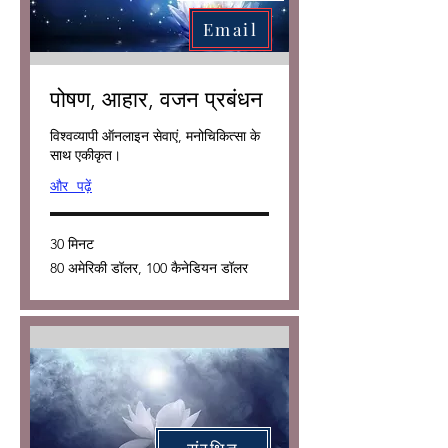
Email
पोषण, आहार, वजन प्रबंधन
विश्वव्यापी ऑनलाइन सेवाएं, मनोचिकित्सा के
साथ एकीकृत।
और पढ़ें
30 मिनट
80
80 अमेरिकी डॉलर, 100 कैनेडियन डॉलर
अमेरिकी
डॉलर,
100
कैनेडियन
डॉलर
संरक्षित