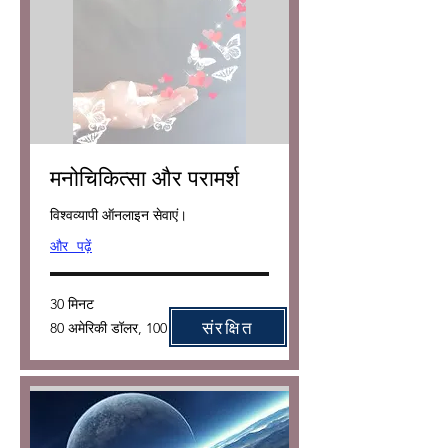
मनोचिकित्सा और परामर्श
विश्वव्यापी ऑनलाइन सेवाएं।
और पढ़ें
30 मिनट
80
संरक्षित
80 अमेरिकी डॉलर, 100 कैनेडियन डॉलर
अमेरिकी
डॉलर,
100
कैनेडियन
डॉलर