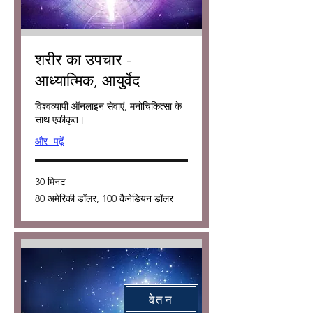
शरीर का उपचार -
आध्यात्मिक, आयुर्वेद
विश्वव्यापी ऑनलाइन सेवाएं, मनोचिकित्सा के
साथ एकीकृत।
और पढ़ें
30 मिनट
80
80 अमेरिकी डॉलर, 100 कैनेडियन डॉलर
अमेरिकी
डॉलर,
100
कैनेडियन
डॉलर
वेतन