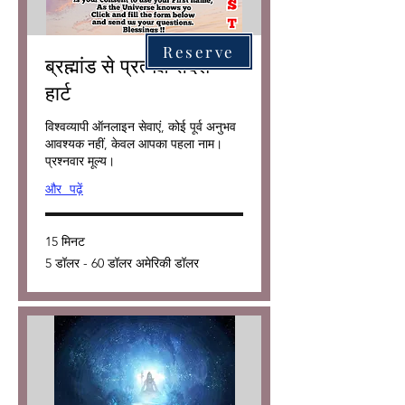
Reserve
ब्रह्मांड से प्रत्यक्ष संदेश -
हार्ट
विश्वव्यापी ऑनलाइन सेवाएं, कोई पूर्व अनुभव
आवश्यक नहीं, केवल आपका पहला नाम।
प्रश्नवार मूल्य।
और पढ़ें
15 मिनट
5
5 डॉलर - 60 डॉलर अमेरिकी डॉलर
डॉलर
-
60
डॉलर
अमेरिकी
डॉलर