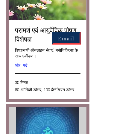
परामर्श एवं आयुर्वेदिक पोषण
Email
विशेषज्ञ
विश्वव्यापी ऑनलाइन सेवाएं, मनोचिकित्सा के
साथ एकीकृत।
और पढ़ें
30 मिनट
80
80 अमेरिकी डॉलर, 100 कैनेडियन डॉलर
अमेरिकी
डॉलर,
100
कैनेडियन
डॉलर