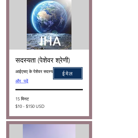
सदस्यता (पेशेवर श्रेणी)
आईएचए के पेशेवर सदस्य बनें
ईमेल
और पढ़ें
15 मिनट
$10
$10 - $150 USD
-
$150
USD