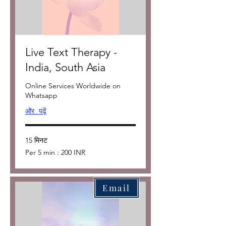
Live Text Therapy -
India, South Asia
Online Services Worldwide on
Whatsapp
और पढ़ें
15 मिनट
Per
Per 5 min : 200 INR
5
min
:
200
INR
Email