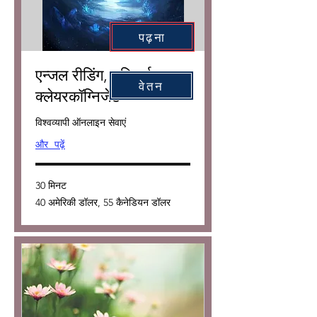
पढ़ना
एन्जल रीडिंग, यूनिवर्सल
वेतन
क्लेयरकॉग्निजेंट
विश्वव्यापी ऑनलाइन सेवाएं
और पढ़ें
30 मिनट
40
40 अमेरिकी डॉलर, 55 कैनेडियन डॉलर
अमेरिकी
डॉलर,
55
कैनेडियन
डॉलर