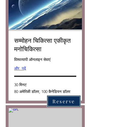
सम्मोहन चिकित्सा एकीकृत
मनोचिकित्सा
विश्वव्यापी ऑनलाइन सेवाएं
और पढ़ें
30 मिनट
80
80 अमेरिकी डॉलर, 100 कैनेडियन डॉलर
अमेरिकी
डॉलर,
100
Reserve
कैनेडियन
डॉलर