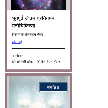
भूतपूर्व जीवन प्रतिगमन
मनोचिकित्सा
विश्वव्यापी ऑनलाइन सेवाएं
और पढ़ें
30 मिनट
80
80 अमेरिकी डॉलर, 100 कैनेडियन डॉलर
अमेरिकी
डॉलर,
100
कैनेडियन
डॉलर
संरक्षित