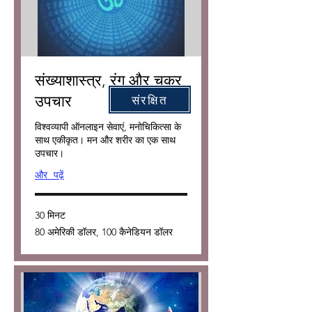
संख्याशास्त्र, रंग और चक्र
उपचार
संरक्षित
विश्वव्यापी ऑनलाइन सेवाएं, मनोचिकित्सा के
साथ एकीकृत। मन और शरीर का एक साथ
उपचार।
और पढ़ें
30 मिनट
80
80 अमेरिकी डॉलर, 100 कैनेडियन डॉलर
अमेरिकी
डॉलर,
100
कैनेडियन
डॉलर