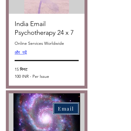
India Email
Psychotherapy 24 x 7
Online Services Worldwide
और पढ़ें
15 मिनट
100
100 INR - Per Issue
INR
-
Per
Issue
Email