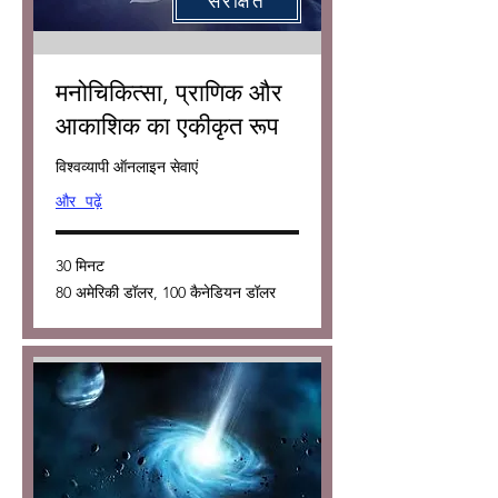
मनोचिकित्सा, प्राणिक और
आकाशिक का एकीकृत रूप
विश्वव्यापी ऑनलाइन सेवाएं
और पढ़ें
30 मिनट
80
80 अमेरिकी डॉलर, 100 कैनेडियन डॉलर
अमेरिकी
डॉलर,
100
कैनेडियन
डॉलर