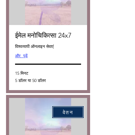
ईमेल मनोचिकित्सा 24x7
विश्वव्यापी ऑनलाइन सेवाएं
और पढ़ें
15 मिनट
5
5 डॉलर या 50 डॉलर
डॉलर
या
50
डॉलर
वेतन