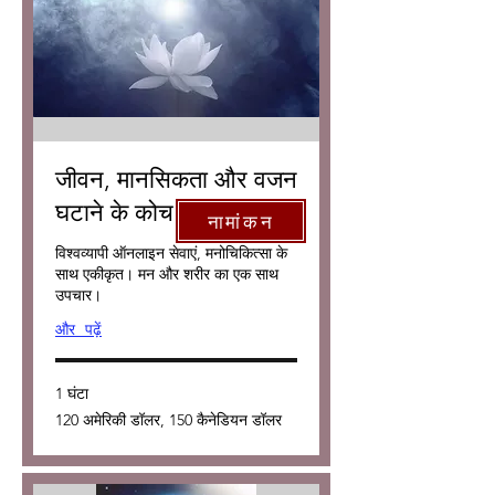
जीवन, मानसिकता और वजन
घटाने के कोच
नामांकन
विश्वव्यापी ऑनलाइन सेवाएं, मनोचिकित्सा के
साथ एकीकृत। मन और शरीर का एक साथ
उपचार।
और पढ़ें
1 घंटा
120
120 अमेरिकी डॉलर, 150 कैनेडियन डॉलर
अमेरिकी
डॉलर,
150
कैनेडियन
डॉलर