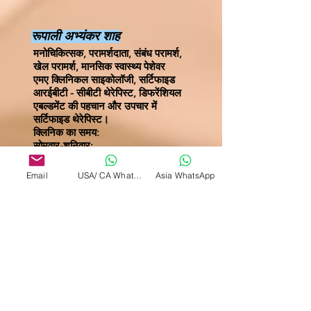
रूपाली अभ्यंकर शाह
मनोचिकित्सक, परामर्शदाता, संबंध परामर्श,
खेल परामर्श, मानसिक स्वास्थ्य पेशेवर
एमए क्लिनिकल साइकोलॉजी, सर्टिफाइड
आरईबीटी - सीबीटी थेरेपिस्ट, डिफरेंशियल
एबल्डमेंट की पहचान और उपचार में
सर्टिफाइड थेरेपिस्ट।
क्लिनिक का समय:
सोमवार-शनिवार:
सुबह 6 बजे से 11 बजे तक - पूर्वी मानक
समय (EST)
Email
USA/ CA WhatsApp
Asia WhatsApp
भारतीय समयानुसार सुबह 11 बजे से रात 8
बजे तक
बीमा शुल्क और रसीदों के लिए बुकिंग फॉर्म भरकर सीधे
आईएचए से संपर्क करें।
किताब