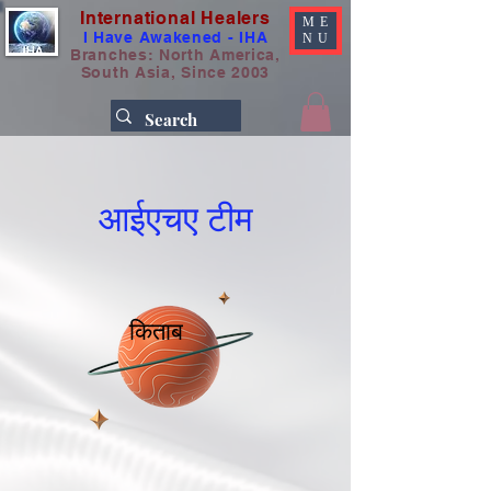
International Healers
ME
I Have Awakened - IHA
NU
Branches: North America,
South Asia, Since 2003
आईएचए टीम
किताब