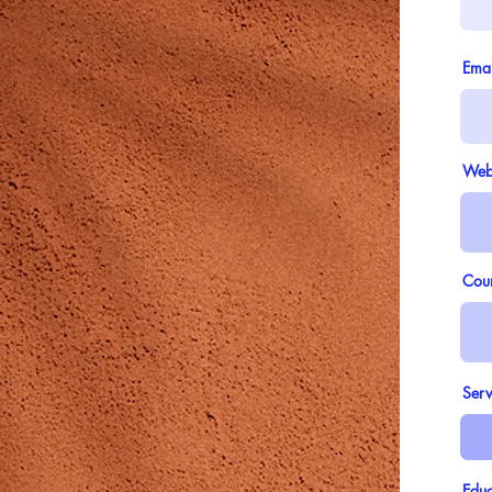
Emai
Webs
Coun
Serv
Educ