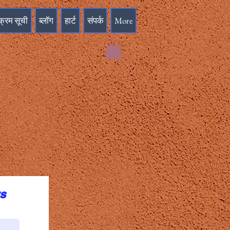
क्रम सूची
ब्लॉग
हार्ट
संपर्क
More
rs