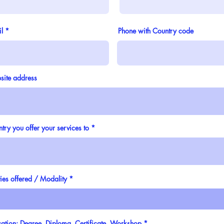
l
Phone with Country code
ite address
try you offer your services to
ies offered / Modality
ation: Degree, Diploma, Certificate, Workshop